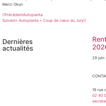
Merci Okun
Précédent
Autopianta
Suivant
« Autopianta » Coup de cœur du Jury
Ren
Dernières
202
actualités
29 juin
CONTA
19 rue 
02 40 0
secreta