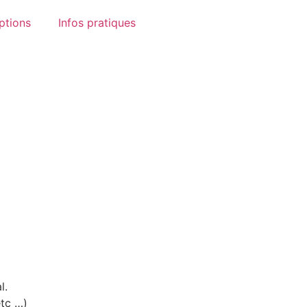
ptions
Infos pratiques
l.
etc …)