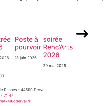
trée
Poste à
soirée
6
pourvoir
Renc’Arts
2026
 2026
18 juin 2026
29 mai 2026
CT
de Rennes - 44590 Derval
7 71 47
riat@stjoderval.fr