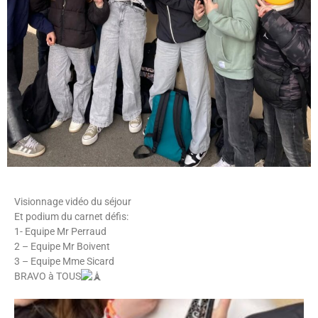
Visionnage vidéo du séjour
Et podium du carnet défis:
1- Equipe Mr Perraud
2 – Equipe Mr Boivent
3 – Equipe Mme Sicard
BRAVO à TOUS