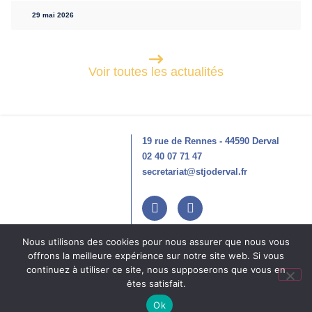
29 mai 2026
Voir toutes les actualités
19 rue de Rennes - 44590 Derval
02 40 07 71 47
secretariat@stjoderval.fr
Nous utilisons des cookies pour nous assurer que nous vous
offrons la meilleure expérience sur notre site web. Si vous
continuez à utiliser ce site, nous supposerons que vous en
Mentions légales
Politique de confidentialité
Réalisation
Ekole.fr
êtes satisfait.
Engagé pour l’environnement : compensation de l’impact
Ok