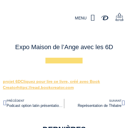
MENU
Expo Maison de l’Ange avec les 6D
projet 6DCliquez pour lire ce livre, créé avec Book
Creatorhttps://read.bookcreator.com
PRÉCÉDENT
SUIVANT
Podcast option latin présentation « Marc-Aurèle »
Représentation de Thêatre