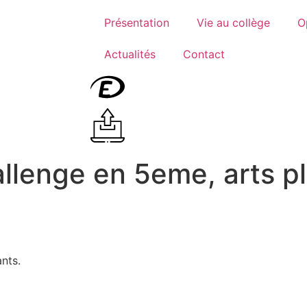
Présentation
Vie au collège
O
Actualités
Contact
enge en 5eme, arts pl
nts.