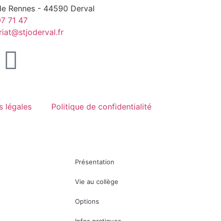
de Rennes - 44590 Derval
7 71 47
riat@stjoderval.fr
s légales
Politique de confidentialité
Présentation
Vie au collège
Options
Infos pratiques